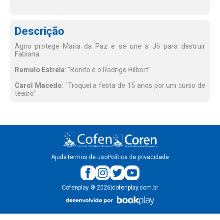
Descrição
Agno protege Maria da Paz e se une a Jô para destruir
Fabiana.
Romulo Estrela
: "Bonito é o Rodrigo Hilbert"
Carol Macedo
: "Troquei a festa de 15 anos por um curso de
teatro"
Ajuda
Termos de uso
Política de privacidade
Cofenplay
®
2026
|
cofenplay.com.br
v.
1.0.22