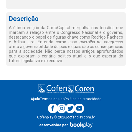
Descrição
A última edição da CartaCapital mergulha nas tensões que
marcam a relação entre o Congresso Nacional e o governo,
destacando o papel de figuras chave como Rodrigo Pacheco
e Arthur Lira. Entenda como essa
guerrilha no congresso
afeta a governabilidade do país e quais são as consequências
para a sociedade. Não perca nossos artigos aprofundados
que exploram o cenário político atual e o que esperar do
futuro legislativo e executivo.
Ajuda
Termos de uso
Política de privacidade
Cofenplay
®
2026
|
cofenplay.com.br