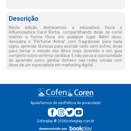
Descrição
Nesta edição, destacamos a educadora física e
influenciadora Carol Borba, compartilhando dicas de como
manter a forma física em qualquer lugar. Além disso,
descubra o 'Perfume Astral' com fragrâncias para cada
signo, aprenda técnicas para acordar cedo sem sofrer, dicas
para tornar o estudo dos filhos mais divertido e um guia
completo sobre arritmia cardíaca. E não perca a oportunidade
de aprender como ganhar dinheiro nas redes sociais com
dicas de um especialista em marketing digital.
Ajuda
Termos de uso
Política de privacidade
Cofenplay
®
2026
|
cofenplay.com.br