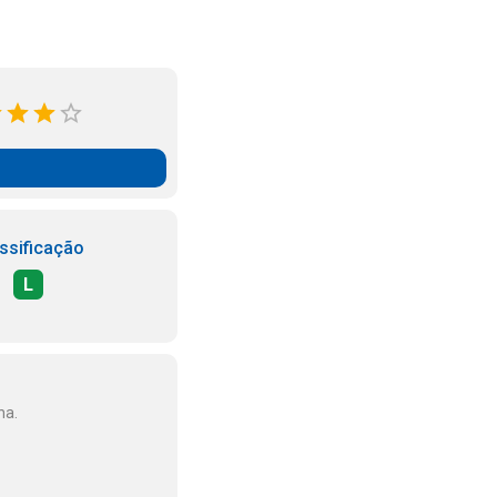
ssificação
L
ha.