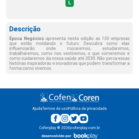
L
Descrição
Época Negócios
apresenta nesta edição as
150 empresas
que estão moldando o futuro. Descubra como elas
influenciarão onde moraremos, estudaremos,
trabalharemos, como nos vestiremos, o que comeremos e
como cuidaremos da nossa saúde até 2030. Não perca essas
histórias inspiradoras e inovadoras que podem transformar a
forma como vivemos.
Ajuda
Termos de uso
Política de privacidade
Cofenplay
®
2026
|
cofenplay.com.br