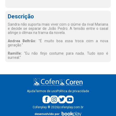
Descrição
Sandra não suporta mais viver com o ciúme da rival Mariana
e decide se separar de João Pedro. A tensão entre o casal
atinge o clímax na trama da novela.
Andrea Beltrão:
"É muito boa essa troca com a nova
geração."
Ramille:
"Eu não finjo costume para nada. Tudo isso é
surreal."
Ajuda
Termos de uso
Política de privacidade
Cofenplay
®
2026
|
cofenplay.com.br