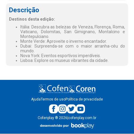
Descrição
Destinos desta edição:
Itália: Descubra as belezas de Veneza, Florença, Roma,
Vaticano, Dolomitas, San Gimignano, Montalcino e
Montepulciano.
Monte Verde: Aproveite o inverno encantador.
Dubai: Surpreenda-se com o maior arranha-céu do
mundo.
Nova York: Eventos esportivos imperdíveis.
Lisboa: Explore os museus vibrantes da cidade.
Ajuda
Termos de uso
Política de privacidade
Cofenplay
®
2026
|
cofenplay.com.br