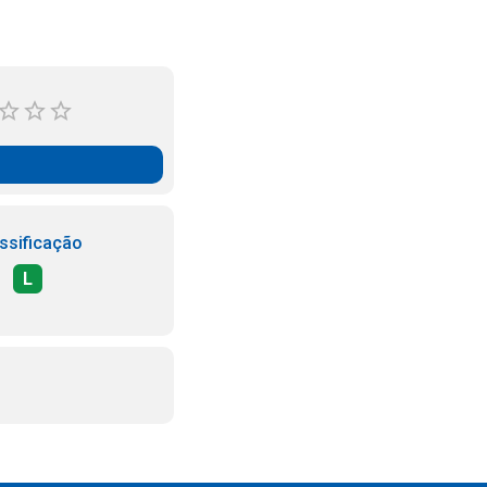
ssificação
L