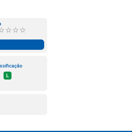
a
ssificação
L