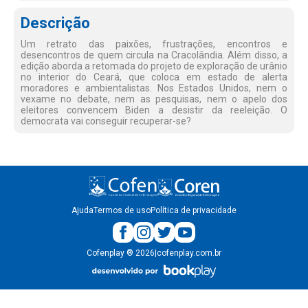
Descrição
Um retrato das paixões, frustrações, encontros e
desencontros de quem circula na Cracolândia. Além disso, a
edição aborda a retomada do projeto de exploração de urânio
no interior do Ceará, que coloca em estado de alerta
moradores e ambientalistas. Nos Estados Unidos, nem o
vexame no debate, nem as pesquisas, nem o apelo dos
eleitores convencem Biden a desistir da reeleição. O
democrata vai conseguir recuperar-se?
Ajuda
Termos de uso
Política de privacidade
Cofenplay
®
2026
|
cofenplay.com.br
v.
1.0.22