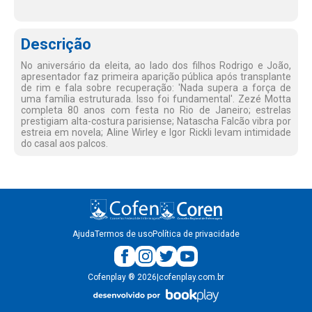
Descrição
No aniversário da eleita, ao lado dos filhos Rodrigo e João,
apresentador faz primeira aparição pública após transplante
de rim e fala sobre recuperação: 'Nada supera a força de
uma família estruturada. Isso foi fundamental'. Zezé Motta
completa 80 anos com festa no Rio de Janeiro; estrelas
prestigiam alta-costura parisiense; Natascha Falcão vibra por
estreia em novela; Aline Wirley e Igor Rickli levam intimidade
do casal aos palcos.
Ajuda
Termos de uso
Política de privacidade
Cofenplay
®
2026
|
cofenplay.com.br