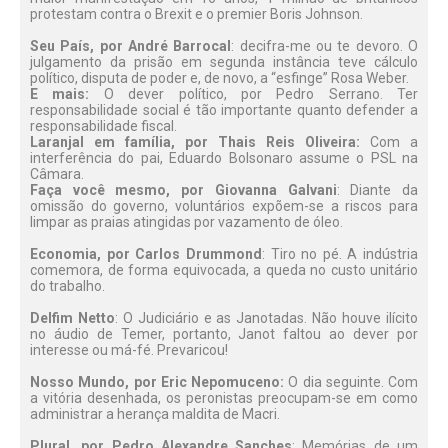
protestam contra o Brexit e o premier Boris Johnson.
Seu País, por André Barrocal
: decifra-me ou te devoro. O
julgamento da prisão em segunda instância teve cálculo
político, disputa de poder e, de novo, a “esfinge” Rosa Weber.
E mais:
O dever político, por Pedro Serrano. Ter
responsabilidade social é tão importante quanto defender a
responsabilidade fiscal.
Laranjal em família, por Thais Reis Oliveira:
Com a
interferência do pai, Eduardo Bolsonaro assume o PSL na
Câmara.
Faça você mesmo, por Giovanna Galvani
: Diante da
omissão do governo, voluntários expõem-se a riscos para
limpar as praias atingidas por vazamento de óleo.
Economia, por Carlos Drummond
: Tiro no pé. A indústria
comemora, de forma equivocada, a queda no custo unitário
do trabalho.
Delfim Netto
: O Judiciário e as Janotadas. Não houve ilícito
no áudio de Temer, portanto, Janot faltou ao dever por
interesse ou má-fé. Prevaricou!
Nosso Mundo, por Eric Nepomuceno:
O dia seguinte. Com
a vitória desenhada, os peronistas preocupam-se em como
administrar a herança maldita de Macri.
Plural, por Pedro Alexandre Sanches
: Memórias de um