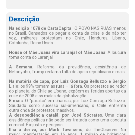
Descrição
Na edição 1078 de CartaCapital
: O POVO NAS RUAS menos
no Brasil. Cansados de pagar a conta da crise e de não ter
voz, milhares protestam no Chile, Honduras, Líbano,
Catalunha, Reino Unido...
House of Mãe Joana vira Laranjal of Mãe Joana
: A loucura
toma conta do Laranjal.
A Semana
: Reforma da previdência, desistência de
Netanyahu, Trump reclama falta de apoio republicano e mais.
Na matéria de capa, por Luiz Gonzaga Belluzzo e Sergio
Lirio
: os 99% tomam as ruas – lá fora. Os protestos ao redor
do planeta, do Chile ao Líbano, expõem as feridas abertas da
crise de 2008 e os males da globalização.
E mais
: O “paraíso” em chamas, por Luiz Gonzaga Belluzzo.
Saudado como sucesso sul-americano, o Chile enfrenta
outra onda de protestos massivos.
A desobediência catalã, por José Sócrates
. Uma clara
dissidência política não pode ser tratada como uma conduta
criminal. É injusto e perigoso.
Ilha à deriva, por Mark Townsend
, do TheObserver. Na
maior manifestação em 16 anos, 1 milhão de britânicos