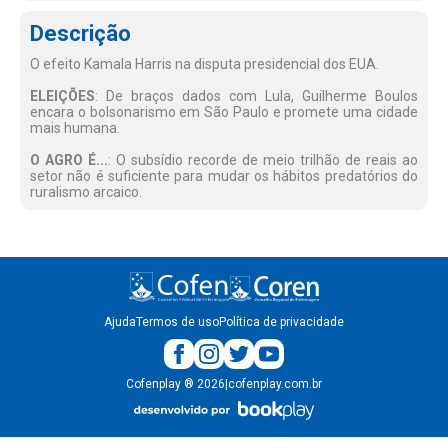
Descrição
O efeito Kamala Harris na disputa presidencial dos EUA.
ELEIÇÕES
: De braços dados com Lula, Guilherme Boulos
encara o bolsonarismo em São Paulo e promete uma cidade
mais humana.
O AGRO É...
: O subsídio recorde de meio trilhão de reais ao
setor não é suficiente para mudar os hábitos predatórios do
ruralismo arcaico.
Ajuda
Termos de uso
Política de privacidade
Cofenplay
®
2026
|
cofenplay.com.br
v.
1.0.22