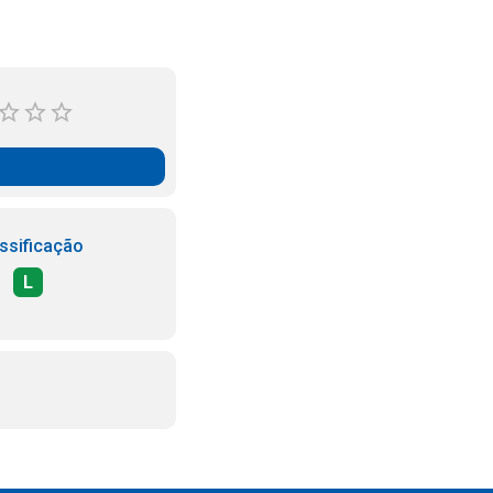
ssificação
L