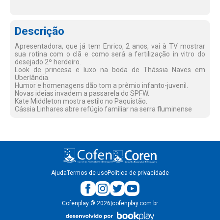
Descrição
Apresentadora, que já tem Enrico, 2 anos, vai à TV mostrar
sua rotina com o clã e como será a fertilização in vitro do
desejado 2º herdeiro.
Look de princesa e luxo na boda de Thássia Naves em
Uberlândia.
Humor e homenagens dão tom a prêmio infanto-juvenil.
Novas ideias invadem a passarela do SPFW.
Kate Middleton mostra estilo no Paquistão.
Cássia Linhares abre refúgio familiar na serra fluminense
Ajuda
Termos de uso
Política de privacidade
Cofenplay
®
2026
|
cofenplay.com.br