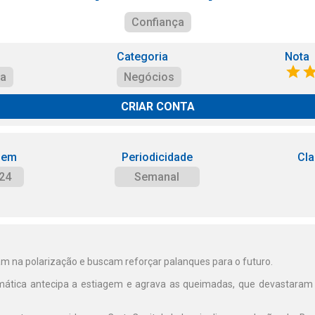
Confiança
Categoria
Nota
ça
Negócios
CRIAR CONTA
 em
Periodicidade
Cla
24
Semanal
am na polarização e buscam reforçar palanques para o futuro.
imática antecipa a estiagem e agrava as queimadas, que devastara