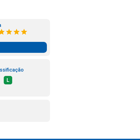
a
ssificação
L