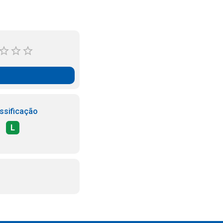
ssificação
L