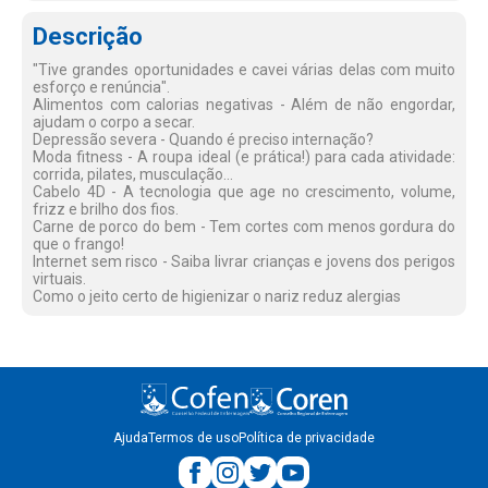
Descrição
"Tive grandes oportunidades e cavei várias delas com muito
esforço e renúncia".
Alimentos com calorias negativas - Além de não engordar,
ajudam o corpo a secar.
Depressão severa - Quando é preciso internação?
Moda fitness - A roupa ideal (e prática!) para cada atividade:
corrida, pilates, musculação...
Cabelo 4D - A tecnologia que age no crescimento, volume,
frizz e brilho dos fios.
Carne de porco do bem - Tem cortes com menos gordura do
que o frango!
Internet sem risco - Saiba livrar crianças e jovens dos perigos
virtuais.
Como o jeito certo de higienizar o nariz reduz alergias
Ajuda
Termos de uso
Política de privacidade