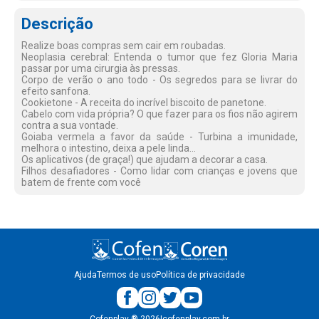
Descrição
Realize boas compras sem cair em roubadas.
Neoplasia cerebral: Entenda o tumor que fez Gloria Maria
passar por uma cirurgia às pressas.
Corpo de verão o ano todo - Os segredos para se livrar do
efeito sanfona.
Cookietone - A receita do incrível biscoito de panetone.
Cabelo com vida própria? O que fazer para os fios não agirem
contra a sua vontade.
Goiaba vermela a favor da saúde - Turbina a imunidade,
melhora o intestino, deixa a pele linda...
Os aplicativos (de graça!) que ajudam a decorar a casa.
Filhos desafiadores - Como lidar com crianças e jovens que
batem de frente com você
Ajuda
Termos de uso
Política de privacidade