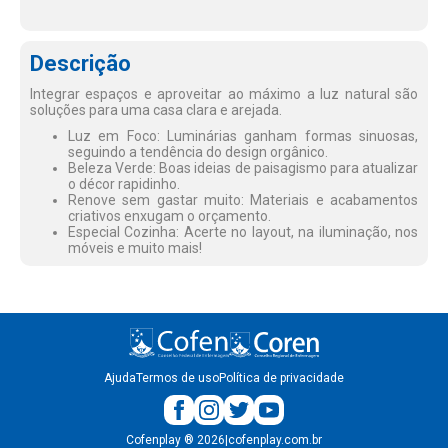
Descrição
Integrar espaços e aproveitar ao máximo a luz natural são
soluções para uma casa clara e arejada.
Luz em Foco: Luminárias ganham formas sinuosas,
seguindo a tendência do design orgânico.
Beleza Verde: Boas ideias de paisagismo para atualizar
o décor rapidinho.
Renove sem gastar muito: Materiais e acabamentos
criativos enxugam o orçamento.
Especial Cozinha: Acerte no layout, na iluminação, nos
móveis e muito mais!
Ajuda
Termos de uso
Política de privacidade
Cofenplay
®
2026
|
cofenplay.com.br