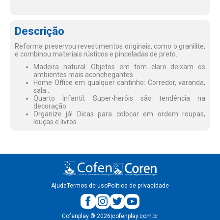
Descrição
Reforma preservou revestimentos originais, como o granilite,
e combinou materiais rústicos e pinceladas de preto.
Madeira natural: Objetos em tom claro deixam os
ambientes mais aconchegantes.
Home Office em qualquer cantinho: Corredor, varanda,
sala...
Quarto Infantil: Super-heróis são tendência na
decoração
Organize já! Dicas para colocar em ordem roupas,
louças e livros.
Ajuda
Termos de uso
Política de privacidade
Cofenplay
®
2026
|
cofenplay.com.br