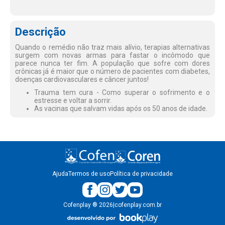
Descrição
Quando o remédio não traz mais alívio, terapias alternativas
surgem com novas armas para fastar o incômodo que
parece nunca ter fim. A população que sofre com dores
crônicas já é maior que o número de pacientes com diabetes,
doenças cardiovasculares e câncer juntos!
Trauma tem cura - Como superar o sofrimento e o
estresse e voltar a sorrir.
As vacinas que salvam vidas após os 50 anos de idade.
Ajuda
Termos de uso
Política de privacidade
Cofenplay
®
2026
|
cofenplay.com.br