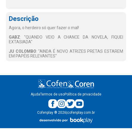
Descrição
Agora, o herdeiro só quer fazer o mal!
GABZ
: "QUANDO VEIO A CHANCE DA NOVELA, FIQUEI
EXTASIADA"
JU COLOMBO
: "AINDA É NOVO ATRIZES PRETAS ESTAREM
EM PAPÉIS RELEVANTES"
Ajuda
Termos de uso
Política de privacidade
Cofenplay
®
2026
|
cofenplay.com.br
v.
1.0.22