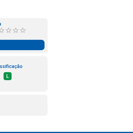
a
ssificação
L