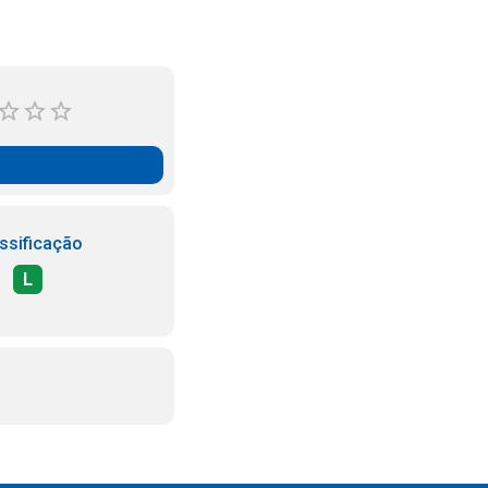
ssificação
L