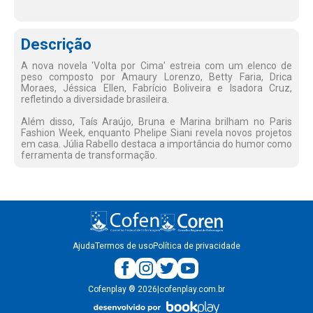
Descrição
A nova novela 'Volta por Cima' estreia com um elenco de
peso composto por Amaury Lorenzo, Betty Faria, Drica
Moraes, Jéssica Ellen, Fabrício Boliveira e Isadora Cruz,
refletindo a diversidade brasileira.
Além disso, Taís Araújo, Bruna e Marina brilham no Paris
Fashion Week, enquanto Phelipe Siani revela novos projetos
em casa. Júlia Rabello destaca a importância do humor como
ferramenta de transformação.
Ajuda
Termos de uso
Política de privacidade
Cofenplay
®
2026
|
cofenplay.com.br