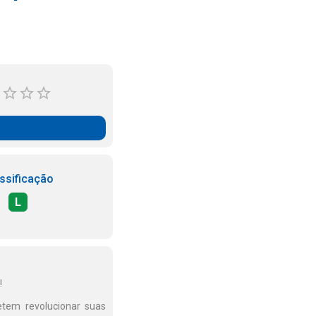
ssificação
L
!
etem revolucionar suas