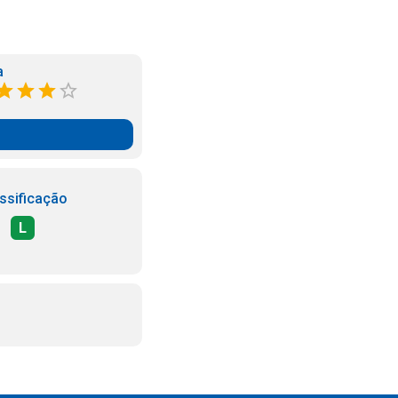
a
ssificação
L