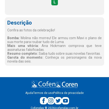
L
Descrição
Confira as fotos da celebração!
Bomba:
Molina não morreu! Ele armou com Mavi o plano de
sua morte para roubar tudo de Luma.
Mais uma vitória:
Ana Hickmann comprova que teve
assinaturas falsificadas.
Resumo completo:
Saiba tudo sobre suas novelas favoritas.
Garota do momento:
Conheça os personagens da nova
novela das seis.
Ajuda
Termos de uso
Política de privacidade
Cofenplay
®
2026
|
cofenplay.com.br