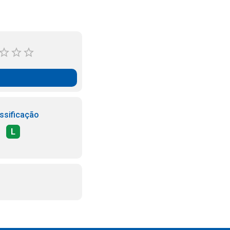
ssificação
L