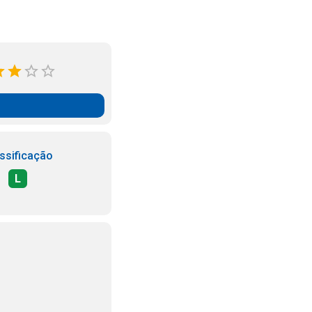
ssificação
L