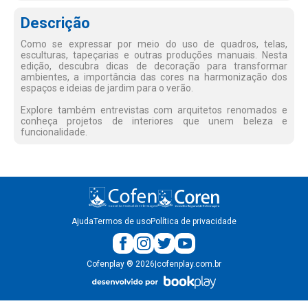
Descrição
Como se expressar por meio do uso de quadros, telas,
esculturas, tapeçarias e outras produções manuais. Nesta
edição, descubra dicas de decoração para transformar
ambientes, a importância das cores na harmonização dos
espaços e ideias de jardim para o verão.
Explore também entrevistas com arquitetos renomados e
conheça projetos de interiores que unem beleza e
funcionalidade.
Ajuda
Termos de uso
Política de privacidade
Cofenplay
®
2026
|
cofenplay.com.br
v.
1.0.22