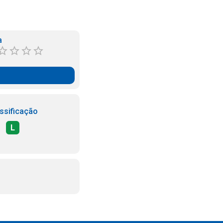
a
ssificação
L