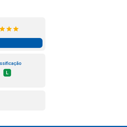
ssificação
L