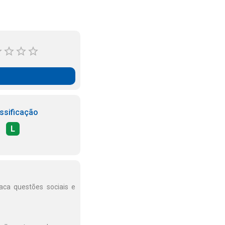
ssificação
L
aca questões sociais e
.