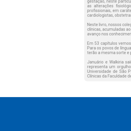
gestação, neste partic
as alterações fisioló
profissionais, em carát
cardiologistas, obstetra
Neste livro, nossos col
clínicas, acumuladas a
avanço nos conheciment
Em 53 capítulos vemos 
Para os povos de língu
terão a mesma sorte e 
Januário e Walkiria sa
representa um orgulho 
Universidade de São Pa
Clínicas da Faculdade d