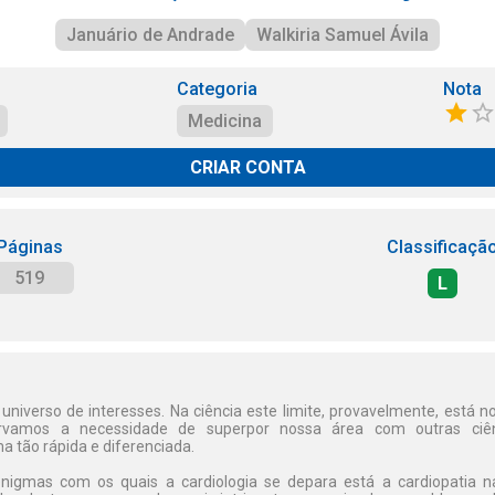
Januário de Andrade
Walkiria Samuel Ávila
Categoria
Nota
Medicina
CRIAR CONTA
Páginas
Classificaçã
519
L
niverso de interesses. Na ciência este limite, provavelmente, está no i
rvamos a necessidade de superpor nossa área com outras ciênc
 tão rápida e diferenciada.
enigmas com os quais a cardiologia se depara está a cardiopatia n