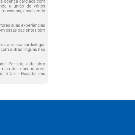
 da doença cardíaca com
ando a união de vários
s funcionais, envolvendo
itores suas experiências
com essas pacientes têm
ra a nossa cardiologia.
 com outras línguas não
de. Por isto, esta obra
êmica dos dois autores:
o, InCor - Hospital das