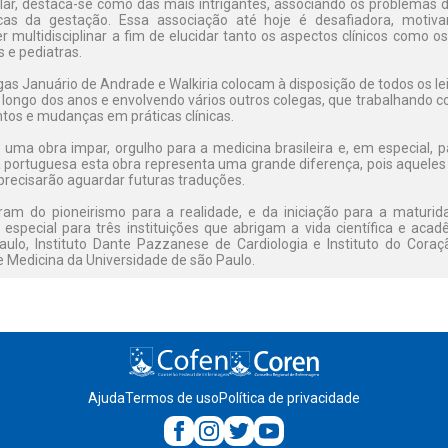
ular, destaca-se como das mais intrigantes, associando os problemas
gicas da gestação. Essa associação até hoje é desafiadora, motiv
er multidisciplinar a fim de elucidar tanto os aspectos clínicos como o
s e pediatras.
egas Januário de Andrade e Walkiria colocam à disposição de todos os le
o longo dos anos e envolvendo vários outros colegas, que trabalhando 
os e mudanças em práticas clínicas.
uma obra impar, orgulho para a medicina brasileira e, em especial, pa
a portuguesa esta obra representa uma grande diferença, pois aqueles
precisarão aguardar futuras traduções.
íram do pioneirismo para a realidade, e da iniciação para a maturida
especial para três instituições que abrigam a vida científica e acad
ulo, Instituto Dante Pazzanese de Cardiologia e Instituto do Coraçã
e Medicina da Universidade de são Paulo.
Ajuda
Termos de uso
Política de privacidade