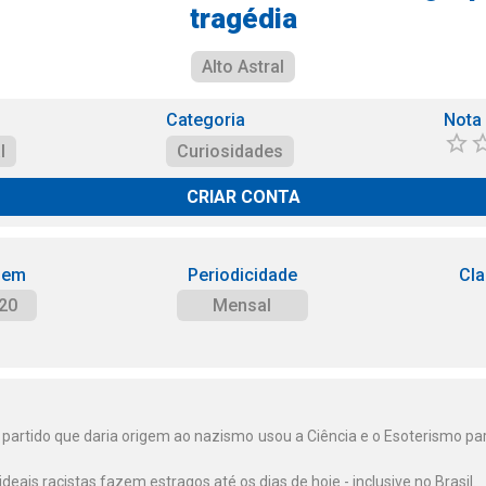
tragédia
Alto Astral
Categoria
Nota
l
Curiosidades
CRIAR CONTA
 em
Periodicidade
Cla
20
Mensal
partido que daria origem ao nazismo usou a Ciência e o Esoterismo para 
eais racistas fazem estragos até os dias de hoje - inclusive no Brasil.