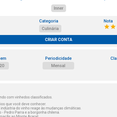
Inner
Categoria
Nota
Culinária
CRIAR CONTA
 em
Periodicidade
Cla
20
Mensal
do com vinhedos classificados.
ios que você deve conhecer.
 indústria do vinho reage às mudanças climáticas.
ico - Pedro Parra e a borgonha chilena.
 maçãs ao Monte Ararat.