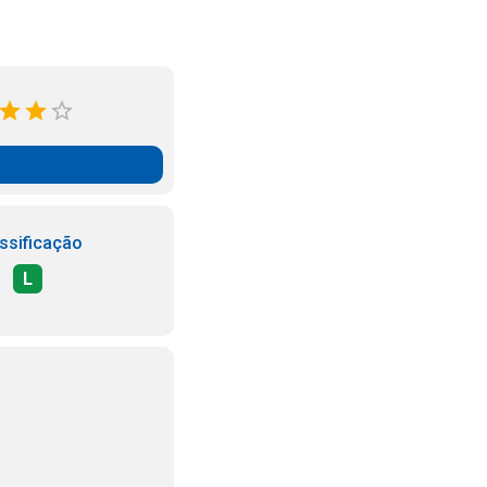
ssificação
L