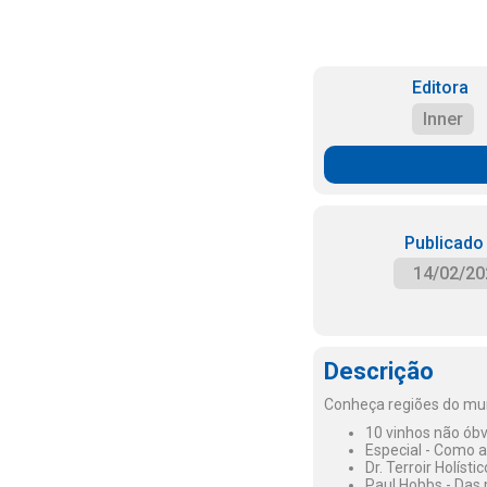
Editora
Inner
Publicado
14/02/20
Descrição
Conheça regiões do mun
10 vinhos não óbv
Especial - Como a
Dr. Terroir Holíst
Paul Hobbs - Das