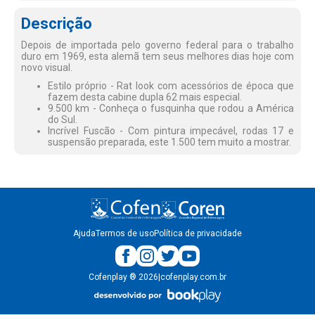
Descrição
Depois de importada pelo governo federal para o trabalho
duro em 1969, esta alemã tem seus melhores dias hoje com
novo visual.
Estilo próprio - Rat look com acessórios de época que
fazem desta cabine dupla 62 mais especial.
9.500 km - Conheça o fusquinha que rodou a América
do Sul.
Incrível Fuscão - Com pintura impecável, rodas 17 e
suspensão preparada, este 1.500 tem muito a mostrar.
Ajuda
Termos de uso
Política de privacidade
Cofenplay
®
2026
|
cofenplay.com.br