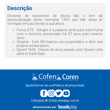
Descrição
Dezenas de acessórios de época dão o tom da
personalização deste exemplar 1963 que não deixa as
formigas em paz devido a sua altura.
Puma GTS - Íntegro é a palavra certa para este Puma
com o histórico preservado há 37 anos pelo mesmo
dono.
Original - Este 68 inspirou seu proprietário a abrir sua
própria restauradora.
Speed 1600 - Depois de anos parado, este Speed volta
para os track days.
Ajuda
Termos de uso
Política de privacidade
Cofenplay
®
2026
|
cofenplay.com.br