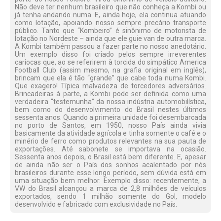
Não deve ter nenhum brasileiro que não conheça a Kombi ou
já tenha andando numa. E, ainda hoje, ela continua atuando
como lotação, apoiando nosso sempre precário transporte
público. Tanto que “Kombeiro” é sinônimo de motorista de
lotação no Nordeste – ainda que ele guie van de outra marca.
A Kombi também passou a fazer parte no nosso anedotário.
Um exemplo disso foi criado pelos sempre irreverentes
cariocas que, ao se referirem à torcida do simpático America
Football Club (assim mesmo, na grafia original em inglês),
brincam que ela é tão “grande” que cabe toda numa Kombi.
Que exagero! Típica malvadeza de torcedores adversários.
Brincadeiras à parte, a Kombi pode ser definida como uma
verdadeira “testemunha” da nossa indústria automobilística,
bem como do desenvolvimento do Brasil nestes últimos
sessenta anos. Quando a primeira unidade foi desembarcada
no porto de Santos, em 1950, nosso País ainda vivia
basicamente da atividade agrícola e tinha somente o café e o
minério de ferro como produtos relevantes na sua pauta de
exportações. Até sabonete se importava na ocasião.
Sessenta anos depois, o Brasil está bem diferente. E, apesar
de ainda não ser o País dos sonhos acalentado por nós
brasileiros durante esse longo período, sem dúvida está em
uma situação bem melhor. Exemplo disso: recentemente, a
VW do Brasil alcançou a marca de 2,8 milhões de veículos
exportados, sendo 1 milhão somente do Gol, modelo
desenvolvido e fabricado com exclusividade no País.