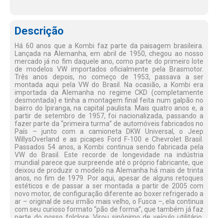
Descrição
Há 60 anos que a Kombi faz parte da paisagem brasileira.
Lançada na Alemanha, em abril de 1950, chegou ao nosso
mercado já no fim daquele ano, como parte do primeiro lote
de modelos VW importados oficialmente pela Brasmotor.
Três anos depois, no começo de 1953, passava a ser
montada aqui pela VW do Brasil. Na ocasião, a Kombi era
importada da Alemanha no regime CKD (completamente
desmontada) e tinha a montagem final feita num galpão no
bairro do Ipiranga, na capital paulista. Mais quatro anos e, a
partir de setembro de 1957, foi nacionalizada, passando a
fazer parte da “primeira turma” de automóveis fabricados no
País – junto com a camioneta DKW Universal, o Jeep
WillysOverland e as picapes Ford F-100 e Chevrolet Brasil.
Passados 54 anos, a Kombi continua sendo fabricada pela
VW do Brasil. Este recorde de longevidade na indústria
mundial parece que surpreende até o próprio fabricante, que
deixou de produzir o modelo na Alemanha há mais de trinta
anos, no fim de 1979. Por aqui, apesar de alguns retoques
estéticos e de passar a ser montada a partir de 2005 com
novo motor, de configuração diferente ao boxer refrigerado a
ar – original de seu irmão mais velho, o Fusca –, ela continua
com seu curioso formato “pão de forma”, que também já faz
parte do nosso folclore. Virou sinônimo de veículo utilitário.