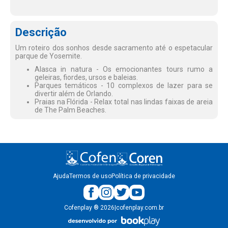
Descrição
Um roteiro dos sonhos desde sacramento até o espetacular
parque de Yosemite.
Alasca in natura - Os emocionantes tours rumo a
geleiras, fiordes, ursos e baleias.
Parques temáticos - 10 complexos de lazer para se
divertir além de Orlando.
Praias na Flórida - Relax total nas lindas faixas de areia
de The Palm Beaches.
Ajuda
Termos de uso
Política de privacidade
Cofenplay
®
2026
|
cofenplay.com.br