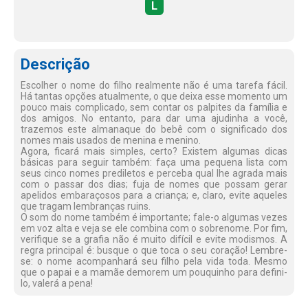
L
Descrição
Escolher o nome do filho realmente não é uma tarefa fácil.
Há tantas opções atualmente, o que deixa esse momento um
pouco mais complicado, sem contar os palpites da família e
dos amigos. No entanto, para dar uma ajudinha a você,
trazemos este almanaque do bebê com o significado dos
nomes mais usados de menina e menino.
Agora, ficará mais simples, certo? Existem algumas dicas
básicas para seguir também: faça uma pequena lista com
seus cinco nomes prediletos e perceba qual lhe agrada mais
com o passar dos dias; fuja de nomes que possam gerar
apelidos embaraçosos para a criança; e, claro, evite aqueles
que tragam lembranças ruins.
O som do nome também é importante; fale-o algumas vezes
em voz alta e veja se ele combina com o sobrenome. Por fim,
verifique se a grafia não é muito difícil e evite modismos. A
regra principal é: busque o que toca o seu coração! Lembre-
se: o nome acompanhará seu filho pela vida toda. Mesmo
que o papai e a mamãe demorem um pouquinho para defini-
lo, valerá a pena!