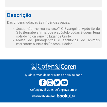
Descrição
Das origens judaicas às influências pagãs.
Jesus não morreu na cruz? O Evangelho Apócrito de
São Bernabé afirma que o apóstolo Judas é quem teria
sofrido no calvário no lugar de Cristo.
Morte de primogênitos e sacrifícios de animais
marcaram o início da Páscoa Judaica.
Ajuda
Termos de uso
Política de privacidade
Cofenplay
®
2026
|
cofenplay.com.br
v.
1.0.22