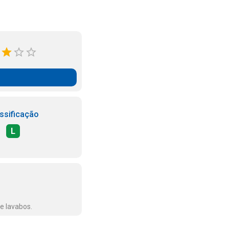
ssificação
L
 e lavabos.