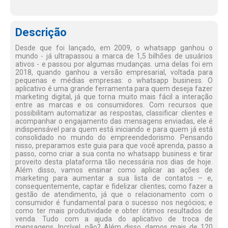
Descrição
Desde que foi lançado, em 2009, o whatsapp ganhou o
mundo - já ultrapassou a marca de 1,5 bilhões de usuários
ativos - e passou por algumas mudanças. uma delas foi em
2018, quando ganhou a versão empresarial, voltada para
pequenas e médias empresas: o whatsapp business. O
aplicativo é uma grande ferramenta para quem deseja fazer
marketing digital, já que torna muito mais fácil a interação
entre as marcas e os consumidores. Com recursos que
possibilitam automatizar as respostas, classificar clientes e
acompanhar o engajamento das mensagens enviadas, ele é
indispensável para quem está iniciando e para quem já está
consolidado no mundo do empreendedorismo. Pensando
nisso, preparamos este guia para que você aprenda, passo a
passo, como criar a sua conta no whatsapp business e tirar
proveito desta plataforma tão necessária nos dias de hoje.
Além disso, vamos ensinar como aplicar as ações de
marketing para aumentar a sua lista de contatos – e,
consequentemente, captar e fidelizar clientes; como fazer a
gestão de atendimento, já que o relacionamento com o
consumidor é fundamental para o sucesso nos negócios; e
como ter mais produtividade e obter ótimos resultados de
venda. Tudo com a ajuda do aplicativo de troca de
mensagens. Incrível, não? Além disso, damos mais de 120