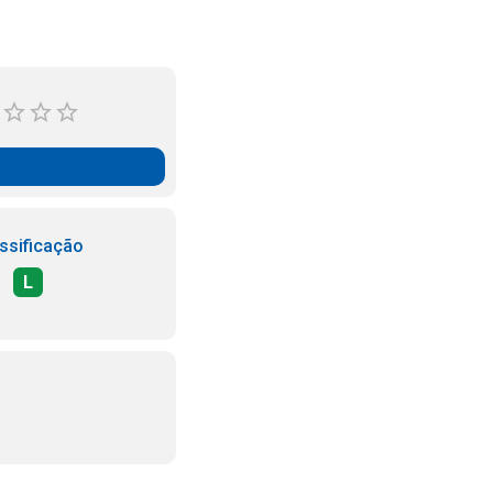
ssificação
L