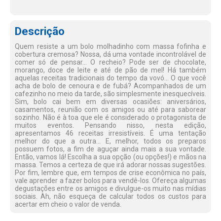
Descrição
Quem resiste a um bolo molhadinho com massa fofinha e
cobertura cremosa? Nossa, dá uma vontade incontrolável de
comer só de pensar... O recheio? Pode ser de chocolate,
morango, doce de leite e até de pão de mel! Há também
aquelas receitas tradicionais do tempo da vovó... O que você
acha de bolo de cenoura e de fubá? Acompanhados de um
cafezinho no meio da tarde, são simplesmente inesquecíveis.
Sim, bolo cai bem em diversas ocasiões: aniversários,
casamentos, reunião com os amigos ou até para saborear
sozinho. Não é à toa que ele é considerado o protagonista de
muitos eventos. Pensando nisso, nesta edição,
apresentamos 46 receitas irresistíveis. É uma tentação
melhor do que a outra... E, melhor, todos os preparos
possuem fotos, a fim de aguçar ainda mais a sua vontade.
Então, vamos lá! Escolha a sua opção (ou opções!) e mãos na
massa. Temos a certeza de que irá adorar nossas sugestões.
Por fim, lembre que, em tempos de crise econômica no país,
vale aprender a fazer bolos para vendê-los. Ofereça algumas
degustações entre os amigos e divulgue-os muito nas mídias
sociais. Ah, não esqueça de calcular todos os custos para
acertar em cheio o valor de venda.