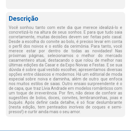
Descrição
Você sonhou tanto com este dia que merece idealizá-lo e
concretizá-lo na altura de seus sonhos. E para que tudo saia
corretamente, muitas decisões devem ser feitas pelo casal.
Desde a escolha do convite ao bolo, é preciso levar em conta
o perfil dos noivos e o estilo da cerimônia. Para tanto, você
merece estar por dentro de todas as novidades! Nas
próximas páginas, selecionamos o melhor do mercado
casamenteiro atual, destacando o que rolou de melhor nas
últimas edições da Casar e da Expo Noivas e Festas. E se sua
dúvida é sobre qual vestido escolher, apresentamos diversas
opções entre clássicos e modernos. Há um editorial de moda
especial sobre noiva e daminha, além de outro que enfoca
nos muitos estilos de saias. Outro ensaio surpreendente é o
de capa, que traz Lívia Andrade em modelos românticos com
um toque de irreverência. Por fim, não deixe de conferir as
sugestões de bolos, doces, convites, lembrancinhas, joias e
buquês. Após definir cada detalhe, é só ficar deslumbrante
(nesta edição, tem penteados incríveis de coques e semi-
presos!) e curtir ainda mais o seu amor.